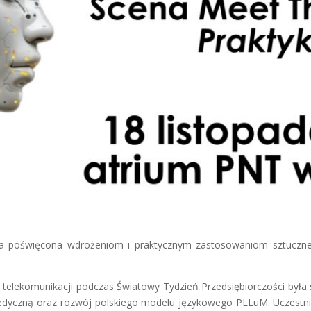
 poświęcona wdrożeniom i praktycznym zastosowaniom sztucznej 
elekomunikacji podczas Światowy Tydzień Przedsiębiorczości była s
 medyczną oraz rozwój polskiego modelu językowego PLLuM. Uczestn