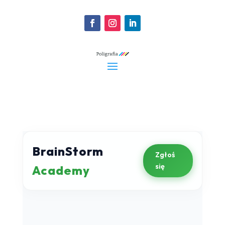
BrainStorm
Zgłoś
się
Academy