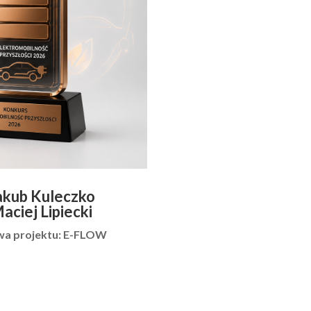
akub Kuleczko
aciej Lipiecki
a projektu: E-FLOW