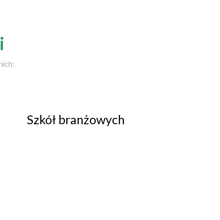
i
nich:
Szkół branżowych