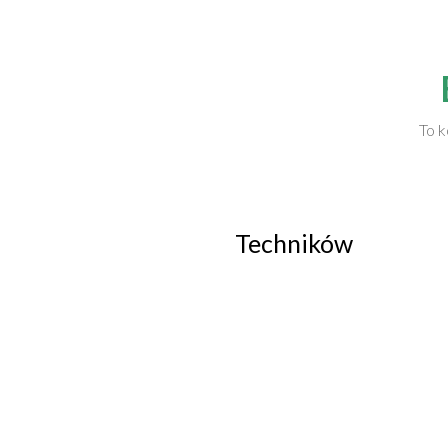
To k
Techników