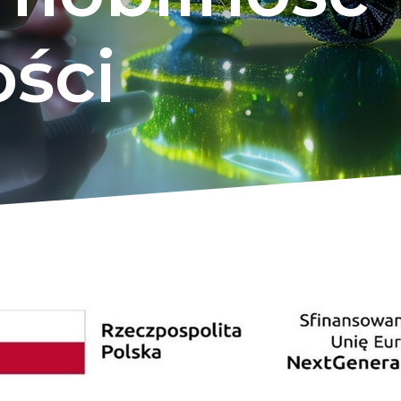
ości
y skierowany do uczniów szkół średnich