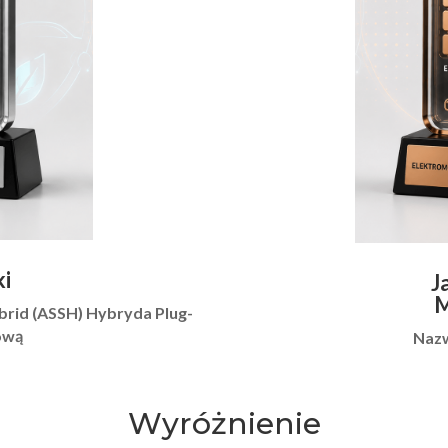
ki
J
M
brid (ASSH) Hybryda Plug-
ową
Nazw
Wyróżnienie