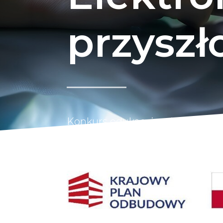
przyszł
Konkurs edukacyjno-innowacyjn